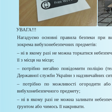
УВАГА!!!
Нагадуємо основні правила безпеки при ви
зокрема вибухонебезпечних предметів:
– ні в якому разі не можна торкатися небезпе
її з місця на місце;
– потрібно негайно повідомити поліцію (те
Державної служби України з надзвичайних ситу
– потрібно по можливості огородити або
вибухонебезпечного предмету;
– ні в якому разі не можна заливати небезпе
ґрунтом або чимось її накривати.