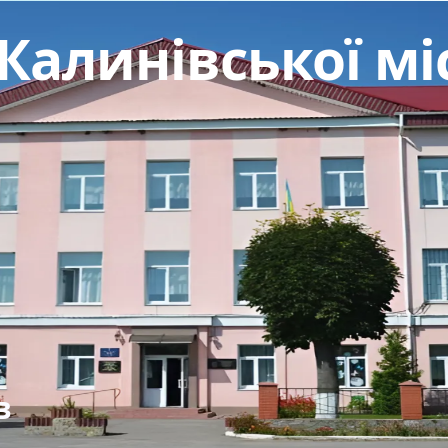
Калинівської мі
в