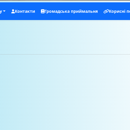
у
Контакти
Громадська приймальня
Корисні 