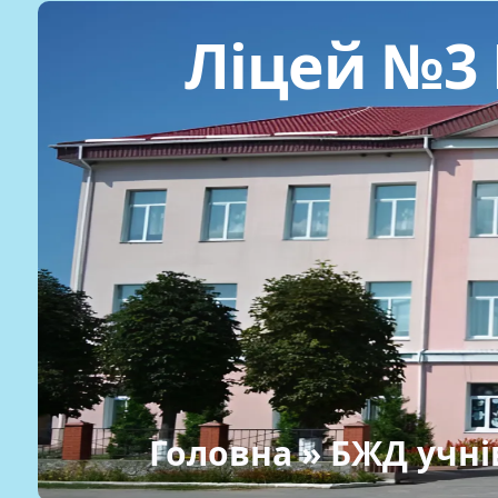
Ліцей №3 
Головна
» БЖД учні