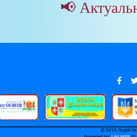
📢 Актуаль
© 2010 Ліцей №3
Powered by:
Likt WEB
(0.