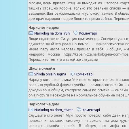
Москва, всем привет Отец не выходит из штопора Родс
тащить страшно Короче, только это реально спасло — в
выходных Дал рекомендации и успокоил семью В общем,
дом врач нарколог на дом Звоните прямо сейчас Перешлит
Нарколог на дом
Narkolog na dom_lrSn
Коментарі
Люди подскажите Ситуация критическая Соседи стучат в
единственный кто реально помог — наркологическая по
Через пару часов человек пришёл в себя В общем, ж
недорого москва https://kapelnicza.narkolog-na-dom-
Перешлите тем кто в такой же ситуации
Школа онлайн
Shkola onlain_uqma
Коментарі
Народ у кого школьники Учителя которые только и знаю
реально удобный формат учёбы — ломоносов онлайн шко
доходчиво В общем, смотрите сами по ссылке — онлайн шко
onlajn-gtn.ru Переходите на нормальное обучение Переш
Нарколог на дом
Narkolog na dom_mvmr
Коментарі
Слушайте кто знает Муж просто потерял себя Дети нап
приехал и поставил систему — нарколог на дом кругл
человек пришёл в себя В общем, вся инфа по 