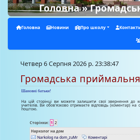
Головна
» Громадсь
Головна
Новини
Про школу
Контакт
Четвер 6 Серпня 2026 р. 23:38:48
Громадська приймальн
Шановні батьки!
На цій сторінці ви можете залишити свої звернення до к
учителів. Ви обов'язково отримаєте відповідь (коментар) на 
поштою.
Сторінки:
1
2
Нарколог на дом
Narkolog na dom_zuMr
Коментарі