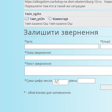
https://alkogolizm.narkolog-na-dom-ekaterinburg-10.
Перешлите тем кто в такой же ситуации
1win_sgOn
1win_ysOn
Коментарі
1win казино Ош 1win казино Ош
Залишити звернення
*
Ім'я:
*
Email:
*
Тема звернення:
*
Текст звернення:
*
Сума цифр числа
рівна
*
- обов'язково для заповнення.