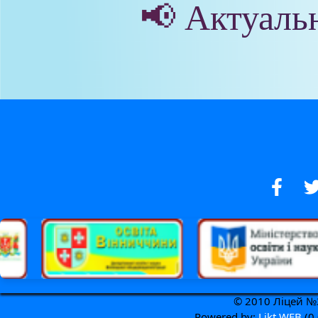
📢 Актуаль
© 2010 Ліцей №3
Powered by:
Likt WEB
(0.