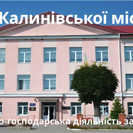
Калинівської мі
о-господарська діяльність з