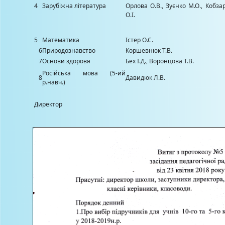
4
Зарубіжна література
Орлова О.В., Зуєнко М.О., Кобза
О.І.
5
Математика
Істер О.С.
6
Природознавство
Коршевнюк Т.В.
7
Основи здоровя
Бех І.Д., Воронцова Т.В.
Російська мова (5-ий
8
Давидюк Л.В.
р.навч.)
Директор