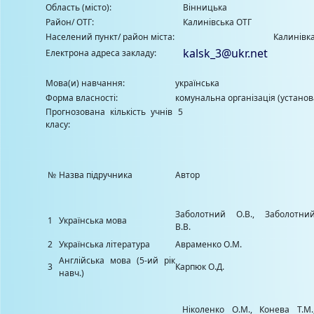
Область (місто):
Вінницька
Район/ ОТГ:
Калинівська ОТГ
Населений пункт/ район міста:
Калинівк
kalsk_3@ukr.net
Електрона адреса закладу:
Мова(и) навчання:
українська
Форма власності:
комунальна організація (установа
Прогнозована кількість учнів 5
класу:
№
Назва підручника
Автор
Заболотний О.В., Заболотни
1
Українська мова
В.В.
2
Українська література
Авраменко О.М.
Англійська мова (5-ий рік
3
Карпюк О.Д.
навч.)
Ніколенко О.М., Конева Т.М.